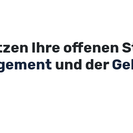
Home
Für Arbeitgeber
Für Talente
8-Wochen-
tzen Ihre offenen S
agement
und der
Ge