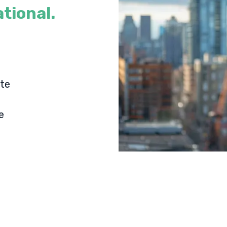
tional.
te
e