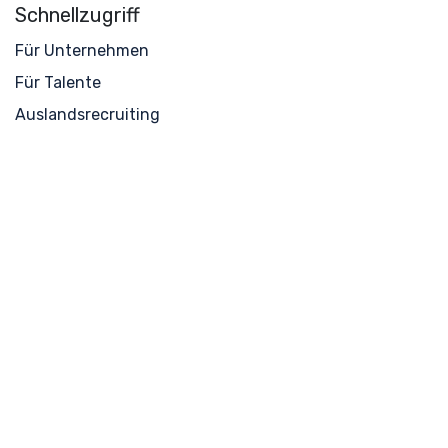
Schnellzugriff
Für Unternehmen
Für Talente
Auslandsrecruiting
Über uns
Folgen
Linkedin
Instagram
FM talents GmbH
Westhafenplatz 1
60327 Frankfurt am Main
Deutschland